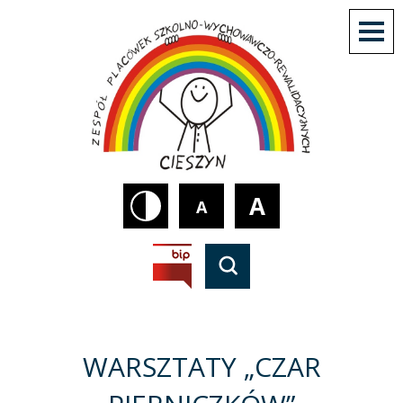
A
A
WARSZTATY „CZAR